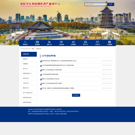
洛阳市住房保障和房产服务中心
搜索
Luoyang Housing Security And Real Estate Service Center
网站首页
党的建设
政务公开
行业动态
投诉建议
网上大厅
公告公示
办事指南
您当前所在的位置：
主页
公告公示
>
公告公示
人才引进住房补贴
风险提示
洛阳市2026年第二季度新增引进人才 住房补贴和补贴变更人员公示
2026-07-03 16:25:32
温馨提醒
人才住房补贴系统密码查看与修改和单位文件上传等操作指南
2025-06-25 16:08:09
遗失公告
洛阳市人才住房补贴线上申请填写说明
2025-06-25 16:06:43
保障房资格公示
人才住房补贴系统申请操作指南
2025-06-10 17:30:25
经适房公告
洛阳市人才住房补贴线上申请公告
2025-06-10 17:27:30
公租房公告
洛阳市人才住房补贴申请办理工作指南
2025-03-10 09:49:19
廉租房公告
关于印发《洛阳市人才租房补贴和购房补贴实施细则》的通知）
2025-03-10 09:49:16
房产市场综合公告
共7条记录
保障房摇号结果
保障房项目建设
Copyright © 2019-2029 洛阳市住房保障和房产服务中心 版权所有
地址：河南省洛阳市涧西区乐山路12号 备案号：
豫ICP备13001799号-5
豫ICP备13001799号-6
免责声明
手机端
建议使用1366*768及以上分辨率，IE8及以上版本浏览器